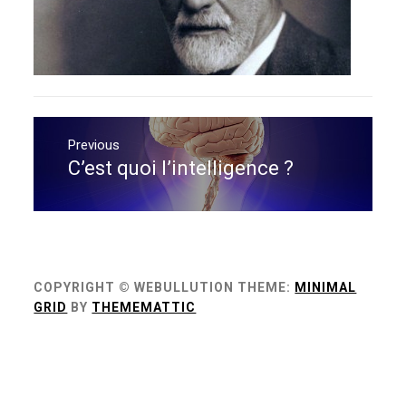
Navigation
de
Previous
C’est quoi l’intelligence ?
Previous
l’article
post:
COPYRIGHT © WEBULLUTION
THEME:
MINIMAL
GRID
BY
THEMEMATTIC