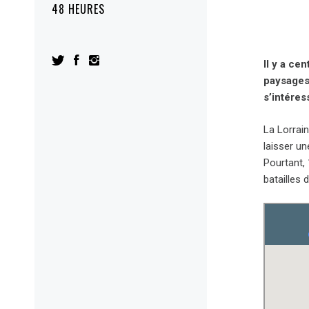
48 HEURES
Il y a ce
paysages 
s’intéres
La Lorrai
laisser un
Pourtant,
batailles 