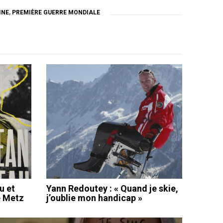
INE
,
PREMIÈRE GUERRE MONDIALE
u et
Yann Redoutey : « Quand je skie,
e Metz
j’oublie mon handicap »