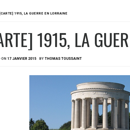
[CARTE] 1915, LA GUERRE EN LORRAINE
ARTE] 1915, LA GUE
D ON
17 JANVIER 2015
BY
THOMAS TOUSSAINT