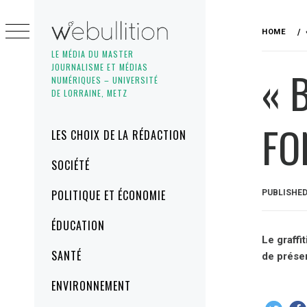
Skip
to
HOME
content
LE MÉDIA DU MASTER
JOURNALISME ET MÉDIAS
« 
NUMÉRIQUES – UNIVERSITÉ
DE LORRAINE, METZ
FO
Primary
LES CHOIX DE LA RÉDACTION
Menu
SOCIÉTÉ
POLITIQUE ET ÉCONOMIE
PUBLISHE
ÉDUCATION
Le graffi
SANTÉ
de présen
ENVIRONNEMENT