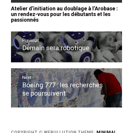
Atelier d’initiation au doublage à l’Arobase :
un rendez-vous pour les débutants et les
passionnés
Navigation
de
Previous
Demain sera robotique
Previous
l’article
post:
Next
Boeing 777 : les recherches
Next
post:
se poursuivent
COPYRIGHT © WEBULLUTION
THEME:
MINIMAL