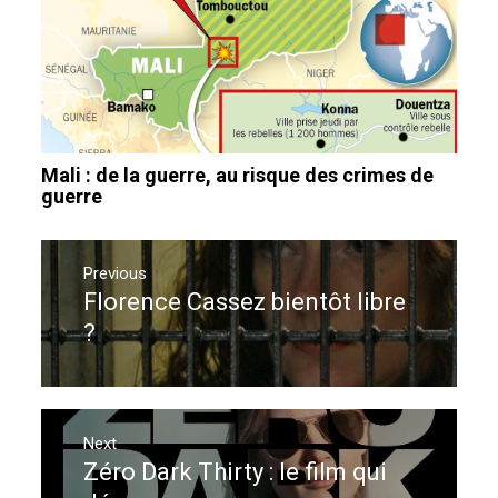
Mali : de la guerre, au risque des crimes de
guerre
Navigation
de
Previous
Florence Cassez bientôt libre
Previous
l’article
post:
?
Next
Zéro Dark Thirty : le film qui
Next
post: