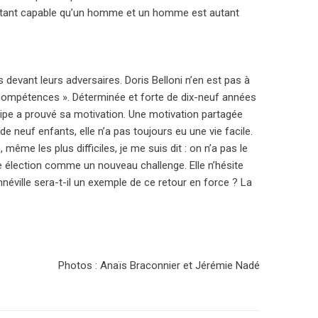
autant capable qu’un homme et un homme est autant
s devant leurs adversaires. Doris Belloni n’en est pas à
s compétences ». Déterminée et forte de dix-neuf années
quipe a prouvé sa motivation. Une motivation partagée
de neuf enfants, elle n’a pas toujours eu une vie facile.
, même les plus difficiles, je me suis dit : on n’a pas le
ette élection comme un nouveau challenge. Elle n’hésite
néville sera-t-il un exemple de ce retour en force ? La
Photos : Anaïs Braconnier et Jérémie Nadé