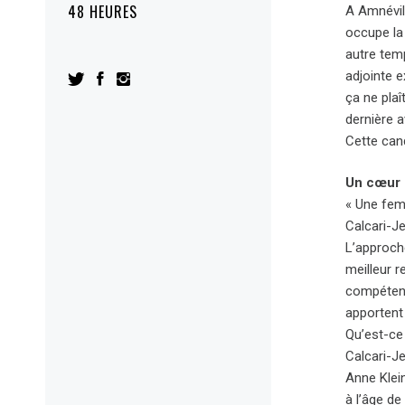
48 HEURES
A Amnévill
occupe la 
autre temp
adjointe 
ça ne plaî
dernière a
Cette cand
Un cœur 
« Une femm
Calcari-Je
L’approche
meilleur r
compétent
apportent 
Qu’est-ce 
Calcari-J
Anne Klei
à l’âge de