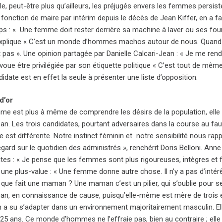
e, peut-être plus qu’ailleurs, les préjugés envers les femmes persisten
fonction de maire par intérim depuis le décès de Jean Kiffer, en a fa
s : « Une femme doit rester derrière sa machine à laver ou ses fourn
explique « C’est un monde d’hommes machos autour de nous. Quand 
t pas ». Une opinion partagée par Danielle Calcari-Jean : « Je me rend
voue être privilégiée par son étiquette politique « C’est tout de mêm
idate est en effet la seule à présenter une liste d’opposition.
d’or
e est plus à même de comprendre les désirs de la population, elle es
an. Les trois candidates, pourtant adversaires dans la course au fau
 est différente. Notre instinct féminin et notre sensibilité nous rap
egard sur le quotidien des administrés », renchérit Doris Belloni. Anne 
es : « Je pense que les femmes sont plus rigoureuses, intègres et fr
une plus-value : « Une femme donne autre chose. Il n’y a pas d’intérêt
que fait une maman ? Une maman c’est un pilier, qui s’oublie pour ses 
ean, en connaissance de cause, puisqu’elle-même est mère de trois 
n a su s’adapter dans un environnement majoritairement masculin. El
 25 ans. Ce monde d’hommes ne l’effraie pas, bien au contraire ; elle a