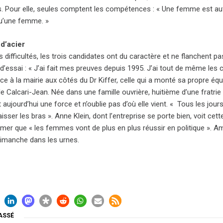
s. Pour elle, seules comptent les compétences : « Une femme est 
u’une femme. »
d’acier
 difficultés, les trois candidates ont du caractère et ne flanchent pa
d’essai : « J’ai fait mes preuves depuis 1995. J’ai tout de même le
ce à la mairie aux côtés du Dr Kiffer, celle qui a monté sa propre é
le Calcari-Jean. Née dans une famille ouvrière, huitième d’une fratrie 
it aujourd’hui une force et n’oublie pas d’où elle vient. « Tous les jours
aisser les bras ». Anne Klein, dont l’entreprise se porte bien, voit c
rmer que « les femmes vont de plus en plus réussir en politique ». Am
imanche dans les urnes.
ASSÉ