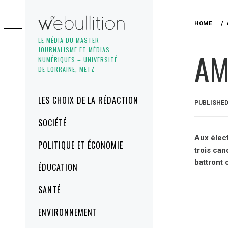
Skip
to
HOME
content
LE MÉDIA DU MASTER
JOURNALISME ET MÉDIAS
AM
NUMÉRIQUES – UNIVERSITÉ
DE LORRAINE, METZ
Primary
LES CHOIX DE LA RÉDACTION
PUBLISHE
Menu
SOCIÉTÉ
Aux élect
POLITIQUE ET ÉCONOMIE
trois can
battront
ÉDUCATION
SANTÉ
ENVIRONNEMENT