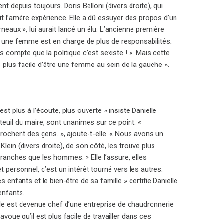
t depuis toujours. Doris Belloni (divers droite), qui
it l’amère expérience. Elle a dû essuyer des propos d’un
eaux », lui aurait lancé un élu. L’ancienne première
une femme est en charge de plus de responsabilités,
s compte que la politique c’est sexiste ! ». Mais cette
e plus facile d’être une femme au sein de la gauche ».
t plus à l’écoute, plus ouverte » insiste Danielle
teuil du maire, sont unanimes sur ce point. «
prochent des gens. », ajoute-t-elle. « Nous avons un
Klein (divers droite), de son côté, les trouve plus
anches que les hommes. » Elle l’assure, elles
 personnel, c’est un intérêt tourné vers les autres.
enfants et le bien-être de sa famille » certifie Danielle
enfants.
le est devenue chef d’une entreprise de chaudronnerie
voue qu’il est plus facile de travailler dans ces