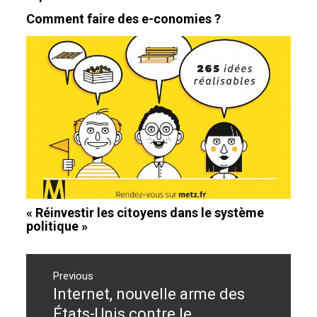
Comment faire des e-conomies ?
« Réinvestir les citoyens dans le système
politique »
Navigation
de
Previous
Internet, nouvelle arme des
Previous
l’article
post:
États-Unis contre le