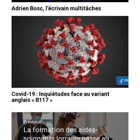
Adrien Bosc, l’écrivain multitâches
Covid-19 : Inquiétudes face au variant
anglais « B117 »
Navigation
de
Previous
La formation des aides-
Previous
l’article
post:
soignants lorrains passe au