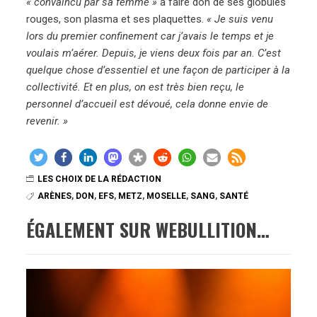
« convaincu par sa femme »
à faire don de ses globules
rouges, son plasma et ses plaquettes.
« Je suis venu
lors du premier confinement car j’avais le temps et je
voulais m’aérer. Depuis, je viens deux fois par an. C’est
quelque chose d’essentiel et une façon de participer à la
collectivité. Et en plus, on est très bien reçu, le
personnel d’accueil est dévoué, cela donne envie de
revenir. »
LES CHOIX DE LA RÉDACTION
ARÈNES
,
DON
,
EFS
,
METZ
,
MOSELLE
,
SANG
,
SANTÉ
ÉGALEMENT SUR WEBULLITION…