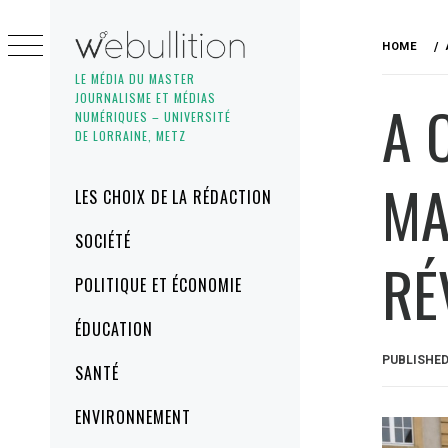
Skip
to
HOME
content
LE MÉDIA DU MASTER
JOURNALISME ET MÉDIAS
A 
NUMÉRIQUES – UNIVERSITÉ
DE LORRAINE, METZ
MA
Primary
LES CHOIX DE LA RÉDACTION
Menu
SOCIÉTÉ
RÉ
POLITIQUE ET ÉCONOMIE
ÉDUCATION
PUBLISHE
SANTÉ
ENVIRONNEMENT