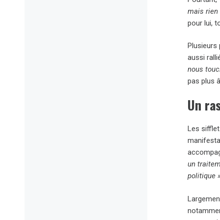
mais rien
pour lui, 
Plusieurs
aussi rall
nous touch
pas plus 
Un ra
Les siffle
manifestan
accompagn
un traite
politique 
Largement 
notamment