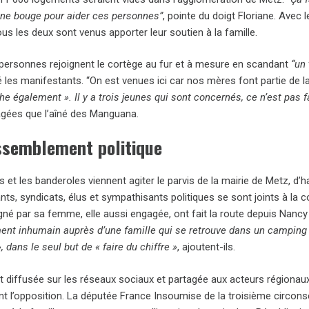
 ne bouge pour aider ces personnes”
, pointe du doigt Floriane. Avec 
tous les deux sont venus apporter leur soutien à la famille.
 personnes rejoignent le cortège au fur et à mesure en scandant
“un 
ié les manifestants. “On est venues ici car nos mères font partie de la
e également ». Il y a trois jeunes qui sont concernés, ce n’est pas f
âgées que l’aîné des Manguana.
ssemblement politique
ts et les banderoles viennent agiter le parvis de la mairie de Metz, d’
ts, syndicats, élus et sympathisants politiques se sont joints à la c
é par sa femme, elle aussi engagée, ont fait la route depuis Nanc
ment inhumain auprès d’une famille qui se retrouve dans un camping
», dans le seul but de « faire du chiffre »
, ajoutent-ils.
diffusée sur les réseaux sociaux et partagée aux acteurs régionaux, l
 l’opposition. La députée France Insoumise de la troisième circons