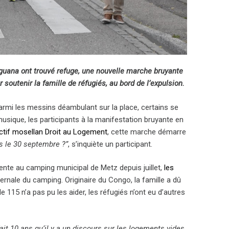
guana ont trouvé refuge, une nouvelle marche bruyante
soutenir la famille de réfugiés, au bord de l’expulsion.
armi les messins déambulant sur la place, certains se
sique, les participants à la manifestation bruyante en
ectif mosellan Droit au Logement
, cette marche démarre
ès le 30 septembre ?”
, s’inquiète un participant.
tente au camping municipal de Metz depuis juillet,
les
vernale du camping. Originaire du Congo, la famille a dû
 le 115 n’a pas pu les aider, les réfugiés n’ont eu d’autres
fait 10 ans qu’il y a un discours sur les logements vides