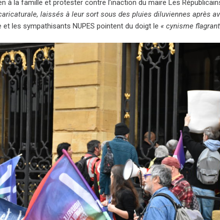
n à la famille et protester contre l’inaction du maire Les Républicai
caricaturale, laissés à leur sort sous des pluies diluviennes après av
 et les sympathisants NUPES pointent du doigt le
« cynisme flagrant