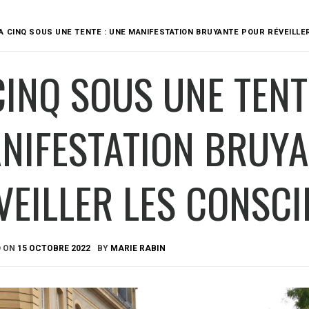
A CINQ SOUS UNE TENTE : UNE MANIFESTATION BRUYANTE POUR RÉVEILL
CINQ SOUS UNE TENT
NIFESTATION BRUY
VEILLER LES CONSC
D ON
15 OCTOBRE 2022
BY
MARIE RABIN