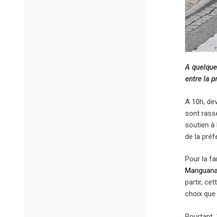
A quelque
entre la p
A 10h, de
sont rass
soutien à 
de la préf
Pour la fa
Manguana 
partir, ce
choix que 
Pourtant,