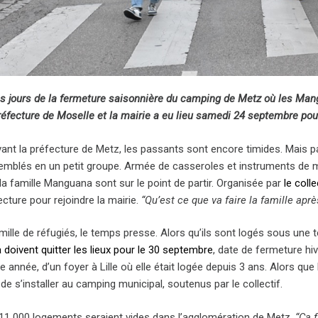
s jours de la fermeture saisonnière du camping de Metz où les Man
réfecture de Moselle et la mairie a eu lieu samedi 24 septembre pour 
vant la préfecture de Metz, les passants sont encore timides. Mais p
emblés en un petit groupe. Armée de casseroles et instruments de mu
la famille Manguana sont sur le point de partir. Organisée par
le coll
ecture pour rejoindre la mairie.
“Qu’est ce que va faire la famille apr
mille de réfugiés, le temps presse. Alors qu’ils sont logés sous une 
doivent quitter les lieux pour le 30 septembre
, date de fermeture hi
tte année, d’un foyer à Lille où elle était logée depuis 3 ans. Alors que
de s’installer au camping municipal, soutenus par le collectif.
 11 000 logements seraient vides dans l’agglomération de Metz.
“Ça 