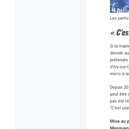
Les partic
« C’es
Si la mair
dévoile au
prétendre
Vitry-sur-
micro à la
Depuis 201
peut être 
pas été ré
“C’est un
Mise au p
Manguana 