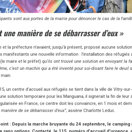
ipants sont aux portes de la mairie pour dénoncer le cas de la
famil
t une manière de se débarrasser d’eux »
ie et la préfecture n’avaient, jusqu’à présent, proposé aucune solutio
x manifestants une nouvelle information : l’installation des réfugiés
(le maire et le préfet)
qu’ils ont trouvé une solution en envoyant la f
Orne, c’est un machin qui a été inventé pour soi-disant faire le deuil 
 main.
5, un centre d’accueil aux réfugiés se tient dans la ville de Vitry-sur-
une solution temporaire pour les Manguana, il signerait la fin de leur 
gularisée en France, ce centre doit les convaincre, en 1 mois et dem
e manière de se débarrasser d’eux”
, assène Charlotte Leduc.
oint : Depuis la marche bruyante du 24 septembre, le camping m
sans options. Contacté, le 115, numéro d’accueil d’urgence, c