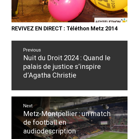
REVIVEZ EN DIRECT : Téléthon Metz 2014
Navigation
de
Previous
Nuit du Droit 2024 : Quand le
Previous
l’article
post:
palais de justice s’inspire
d’Agatha Christie
Next
Metz-Montpellier : un match
Next
post:
de football en
audiodescription