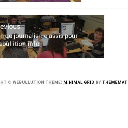
ation
revious
le
h de journalisme assis pour
evious
bullition.info
st:
GHT © WEBULLUTION
THEME:
MINIMAL GRID
BY
THEMEMAT