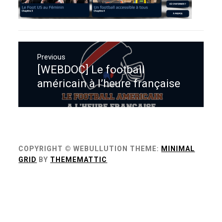
Navigation
de
Previous
[WEBDOC] Le football
Previous
l’article
post:
américain à l’heure française
COPYRIGHT © WEBULLUTION
THEME:
MINIMAL
GRID
BY
THEMEMATTIC