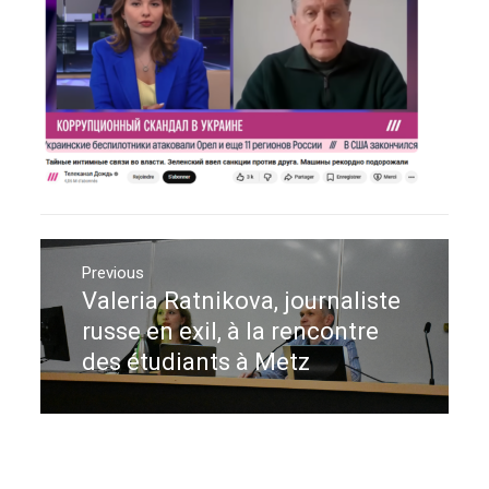
Navigation
de
Previous
Valeria Ratnikova, journaliste
Previous
l’article
post:
russe en exil, à la rencontre
des étudiants à Metz