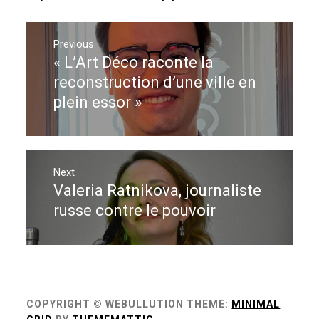
Navigation
de
Previous
« L’Art Déco raconte la
Previous
l’article
post:
reconstruction d’une ville en
plein essor »
Next
Valeria Ratnikova, journaliste
Next
post:
russe contre le pouvoir
COPYRIGHT © WEBULLUTION
THEME:
MINIMAL