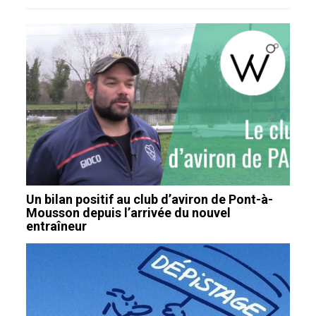
à
la
rencontre
des
étudiants
à
Metz
Un bilan positif au club d’aviron de Pont-à-
Mousson depuis l’arrivée du nouvel
entraîneur