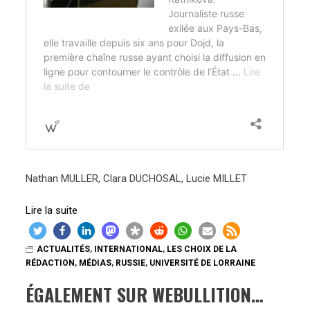
Nathan MULLER, Clara DUCHOSAL, Lucie MILLET
:
Lire la suite
Valeria
Ratnikova,
ACTUALITÉS
,
INTERNATIONAL
,
LES CHOIX DE LA
journaliste
RÉDACTION
,
MÉDIAS
,
RUSSIE
,
UNIVERSITÉ DE LORRAINE
russe
ÉGALEMENT SUR WEBULLITION…
en
exil,