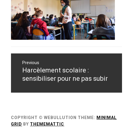
Navigation
de
Previous
Harcèlement scolaire :
Previous
l’article
post:
sensibiliser pour ne pas subir
COPYRIGHT © WEBULLUTION
THEME:
MINIMAL
GRID
BY
THEMEMATTIC