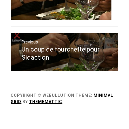
Navigation
de
Previous
Un coup de fourchette pour
Previous
l’article
post:
Sidaction
COPYRIGHT © WEBULLUTION
THEME:
MINIMAL
GRID
BY
THEMEMATTIC