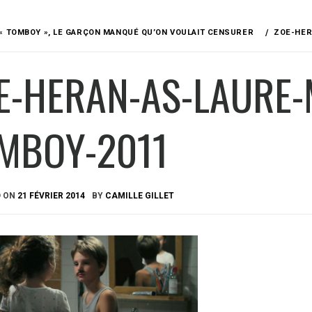
« TOMBOY », LE GARÇON MANQUÉ QU’ON VOULAIT CENSURER
ZOE-HER
E-HERAN-AS-LAURE-
MBOY-2011
D ON
21 FÉVRIER 2014
BY
CAMILLE GILLET