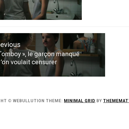
ation
revious
le
Tomboy », le garçon manqué
evious
’on voulait censurer
st:
GHT © WEBULLUTION
THEME:
MINIMAL GRID
BY
THEMEMAT