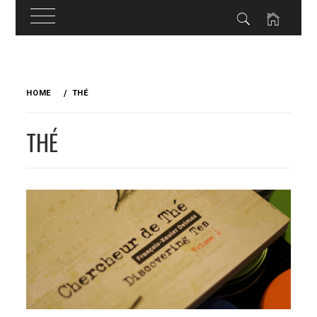
Skip
to
HOME
THÉ
content
THÉ