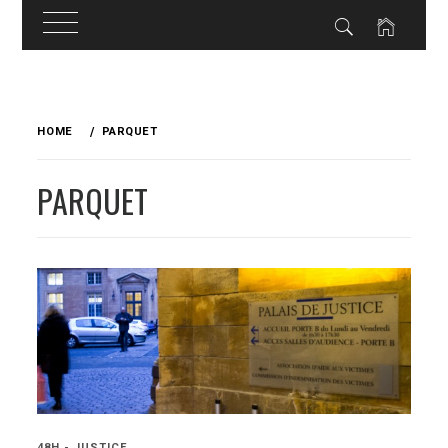
Skip
to
HOME
PARQUET
content
PARQUET
48H - JUSTICE