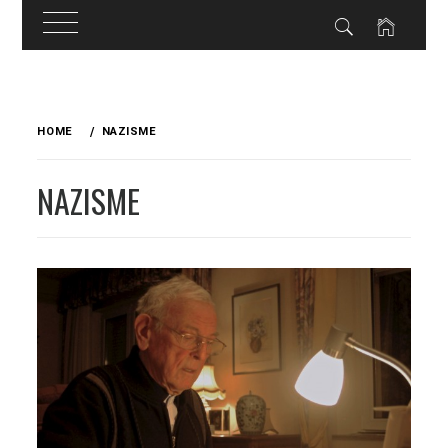
Skip
to
HOME
NAZISME
content
NAZISME