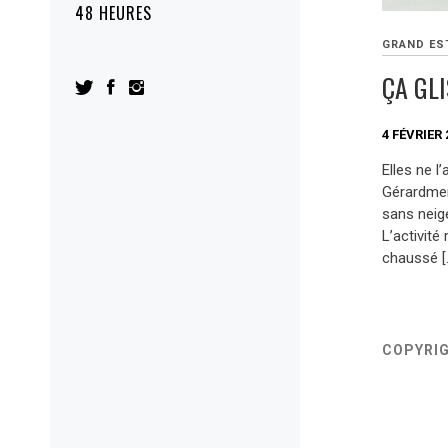
48 HEURES
GRAND ES
ÇA GL
4 FÉVRIER 
Elles ne l
Gérardmer
sans neig
L’activité
chaussé [
COPYRI