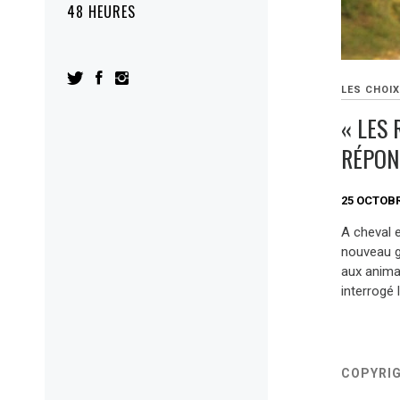
48 HEURES
LES CHOIX
« LES
RÉPON
25 OCTOBR
A cheval e
nouveau ge
aux anima
interrogé 
COPYRI