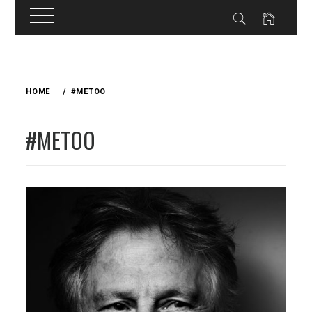
Skip
to
HOME
#METOO
content
#METOO