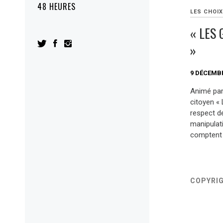
48 HEURES
LES CHOIX
« LES
»
9 DÉCEMBR
Animé par 
citoyen « 
respect d
manipulati
comptent 
COPYRI