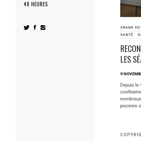
48 HEURES
GRAND ES
SANTÉ
S
RECON
LES S
9 NOVEMB
Depuis le
confineme
nombreux l
piscines o
COPYRI