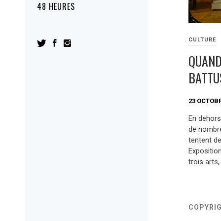
48 HEURES
CULTURE
QUAND
BATTU
23 OCTOBR
En dehors 
de nombre
tentent d
Expositio
trois arts
COPYRI