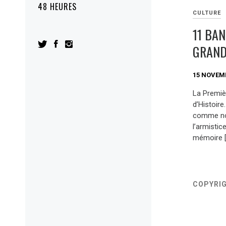
48 HEURES
CULTURE
11 BA
GRAND
15 NOVEM
La Premiè
d’Histoire
comme not
l’armistic
mémoire [
COPYRI