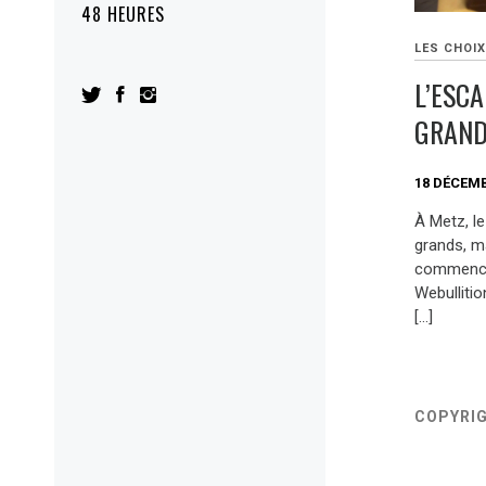
48 HEURES
LES CHOIX
L’ESCA
GRAND
18 DÉCEMB
À Metz, l
grands, ma
commencen
Webulliti
[…]
COPYRI