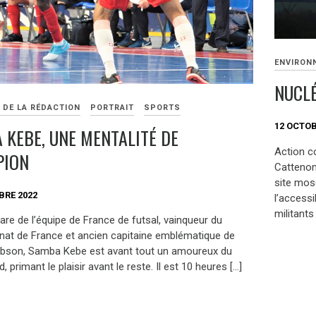
ENVIRON
NUCLÉ
 DE LA RÉDACTION
PORTRAIT
SPORTS
12 OCTOB
 KEBE, UNE MENTALITÉ DE
Action c
PION
Cattenom
site mose
BRE 2022
l’accessi
militants
re de l’équipe de France de futsal, vainqueur du
at de France et ancien capitaine emblématique de
ibson, Samba Kebe est avant tout un amoureux du
d, primant le plaisir avant le reste. Il est 10 heures […]