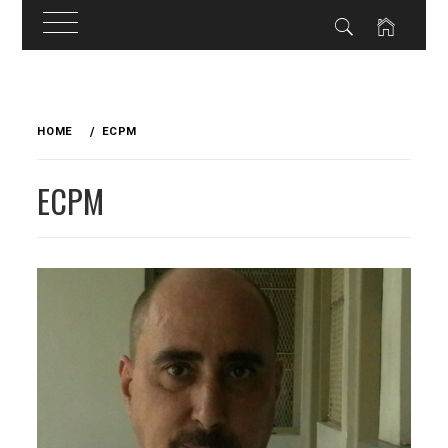
Skip
to
HOME
ECPM
content
ECPM