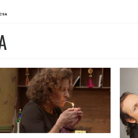
CSA
A