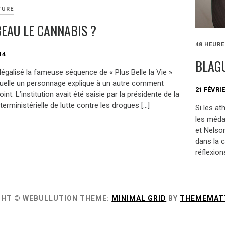
TURE
BEAU LE CANNABIS ?
48 HEUR
14
BLAGU
légalisé la fameuse séquence de « Plus Belle la Vie »
quelle un personnage explique à un autre comment
21 FÉVRIE
oint. L’institution avait été saisie par la présidente de la
terministérielle de lutte contre les drogues […]
Si les a
les méda
et Nelso
dans la c
réflexion
GHT © WEBULLUTION
THEME:
MINIMAL GRID
BY
THEMEMAT