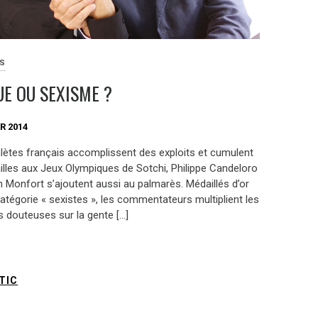
ES
E OU SEXISME ?
R 2014
thlètes français accomplissent des exploits et cumulent
illes aux Jeux Olympiques de Sotchi, Philippe Candeloro
n Monfort s’ajoutent aussi au palmarès. Médaillés d’or
atégorie « sexistes », les commentateurs multiplient les
s douteuses sur la gente […]
TIC