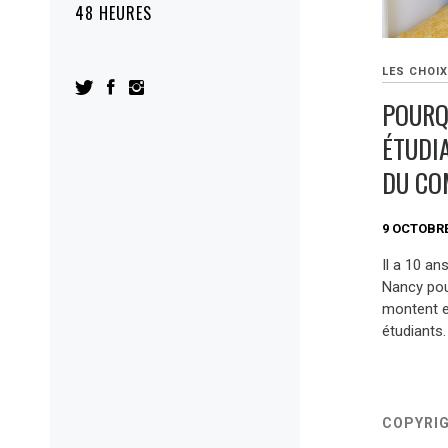
48 HEURES
LES CHOIX
POURQ
ÉTUDI
DU CO
9 OCTOBRE
Il a 10 an
Nancy pour
montent e
étudiants
COPYRI