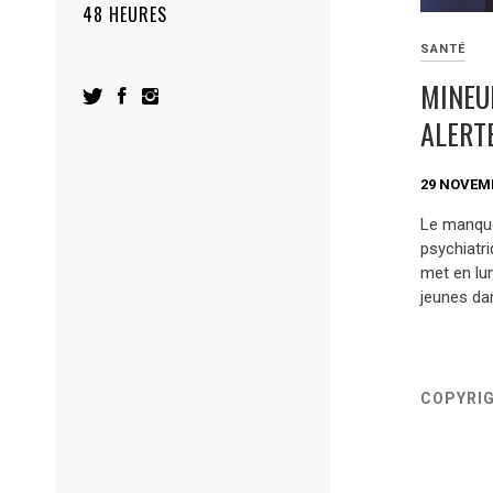
48 HEURES
SANTÉ
MINEU
ALERT
29 NOVEM
Le manque
psychiatr
met en lum
jeunes da
COPYRI