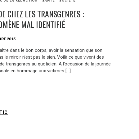
X DE LA RÉDACTION
SANTÉ
SOCIÉTÉ
DE CHEZ LES TRANSGENRES :
MÈNE MAL IDENTIFIÉ
RE 2015
aître dans le bon corps, avoir la sensation que son
ns le miroir n’est pas le sien. Voilà ce que vivent des
de transgenres au quotidien. A l’occasion de la journée
ionale en hommage aux victimes […]
TIC