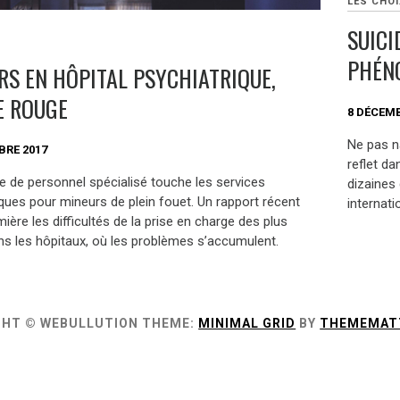
LES CHOI
SUICI
PHÉNO
RS EN HÔPITAL PSYCHIATRIQUE,
E ROUGE
8 DÉCEMB
Ne pas n
BRE 2017
reflet da
 de personnel spécialisé touche les services
dizaines 
iques pour mineurs de plein fouet. Un rapport récent
internat
ière les difficultés de la prise en charge des plus
ns les hôpitaux, où les problèmes s’accumulent.
GHT © WEBULLUTION
THEME:
MINIMAL GRID
BY
THEMEMAT