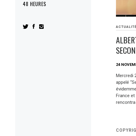
48 HEURES
ACTUALIT
ALBER
SECON
24 NOVEM
Mercredi 2
appelé “Se
évidemmen
France et 
rencontra
COPYRI