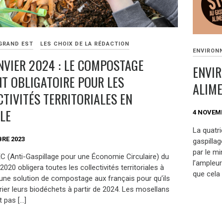
GRAND EST
LES CHOIX DE LA RÉDACTION
ENVIRON
ANVIER 2024 : LE COMPOSTAGE
ENVI
NT OBLIGATOIRE POUR LES
ALIME
CTIVITÉS TERRITORIALES EN
LE
4 NOVEM
La quatri
RE 2023
gaspilla
par le mi
EC (Anti-Gaspillage pour une Économie Circulaire) du
l’ampleu
 2020 obligera toutes les collectivités territoriales à
que cela 
une solution de compostage aux français pour qu’ils
rier leurs biodéchets à partir de 2024. Les mosellans
t pas […]