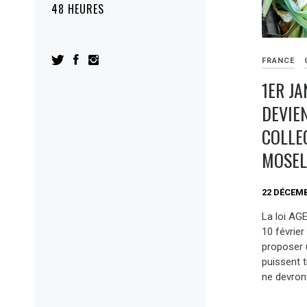
48 HEURES
FRANCE
1ER J
DEVIE
COLLE
MOSEL
22 DÉCEMB
La loi AG
10 février
proposer 
puissent t
ne devron