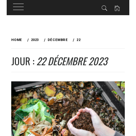
Skip
to
HOME
2023
DÉCEMBRE
22
content
JOUR :
22 DÉCEMBRE 2023