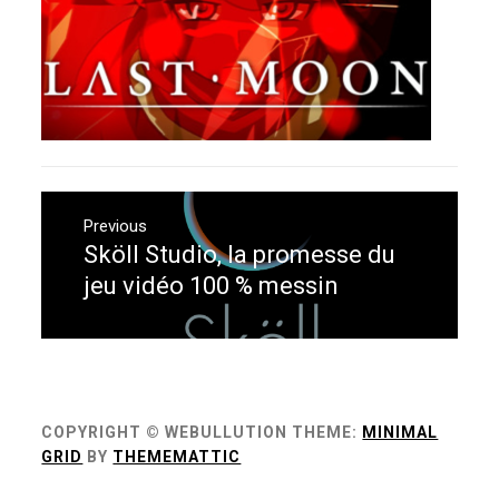
Navigation
de
Previous
Sköll Studio, la promesse du
Previous
l’article
post:
jeu vidéo 100 % messin
COPYRIGHT © WEBULLUTION
THEME:
MINIMAL
GRID
BY
THEMEMATTIC