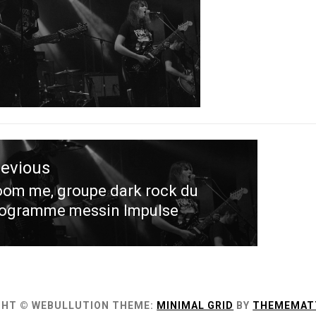
ation
revious
le
om me, groupe dark rock du
evious
rogramme messin Impulse
st:
GHT © WEBULLUTION
THEME:
MINIMAL GRID
BY
THEMEMAT