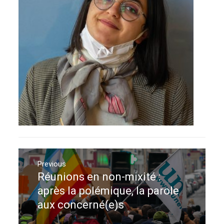
Navigation
de
Previous
Réunions en non-mixité :
Previous
l’article
post:
après la polémique, la parole
aux concerné(e)s