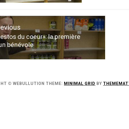
ation
revious
le
estos du coeur»: la première
evious
un bénévole
st:
GHT © WEBULLUTION
THEME:
MINIMAL GRID
BY
THEMEMAT