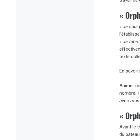
travail de
«
Orp
«
Je suis 
l’établiss
«
Je fabri
effective
texte coll
En savoir 
Animer un 
nombre. 
avec mon 
«
Orph
Avant le t
du bateau 