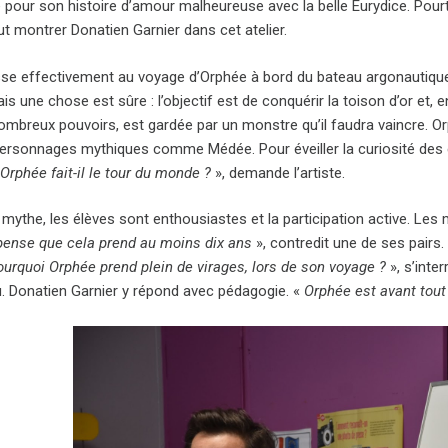
 pour son histoire d’amour malheureuse avec la belle Eurydice. Pourt
t montrer Donatien Garnier dans cet atelier.
esse effectivement au voyage d’Orphée à bord du bateau argonautique. 
ais une chose est sûre : l’objectif est de conquérir la toison d’or et,
ombreux pouvoirs, est gardée par un monstre qu’il faudra vaincre. Or
ersonnages mythiques comme Médée. Pour éveiller la curiosité des élè
Orphée fait-il le tour du monde ?
», demande l’artiste.
mythe, les élèves sont enthousiastes et la participation active. Les 
pense que cela prend au moins dix ans
», contredit une de ses pairs
ourquoi Orphée prend plein de virages, lors de son voyage ?
», s’inte
u. Donatien Garnier y répond avec pédagogie. «
Orphée est avant tout 