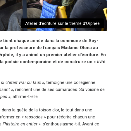
Atelier d'écriture sur le thème d'Orphée
 se tient chaque année dans la commune de Scy-
 par la professeure de français Madame Olona au
phée, il y a animé un premier atelier d’écriture. En
à la poésie contemporaine et de construire un «
livre
i c’était vrai ou faux
», témoigne une collégienne
essant
», renchérit une de ses camarades. Sa voisine de
 pas »
, affirme-t-elle.
ans la quête de la toison d’or, le tout dans une
nsformer en «
rapsodes
» pour réécrire chacun une
l’histoire en entier »
, s’enthousiasme-t-il. Avant ce