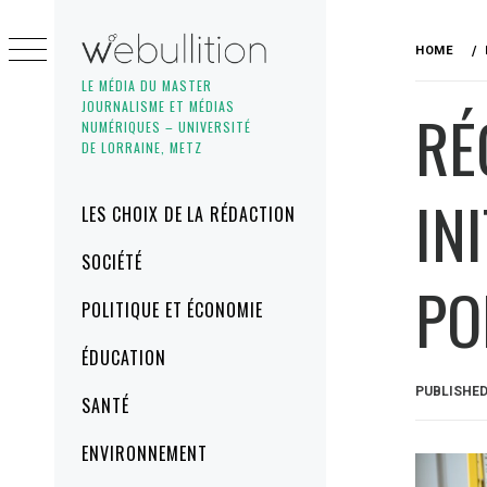
Skip
to
HOME
content
LE MÉDIA DU MASTER
JOURNALISME ET MÉDIAS
RÉ
NUMÉRIQUES – UNIVERSITÉ
DE LORRAINE, METZ
IN
Primary
LES CHOIX DE LA RÉDACTION
Menu
SOCIÉTÉ
PO
POLITIQUE ET ÉCONOMIE
ÉDUCATION
PUBLISHE
SANTÉ
ENVIRONNEMENT