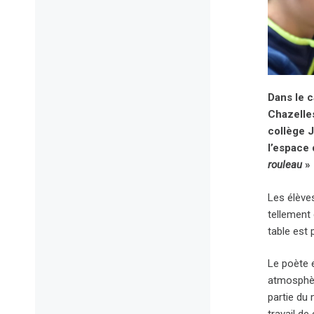
Dans le 
Chazelles
collège J
l’espace 
rouleau
» 
Les élèves
tellement 
table est 
Le poète e
atmosphèr
partie du 