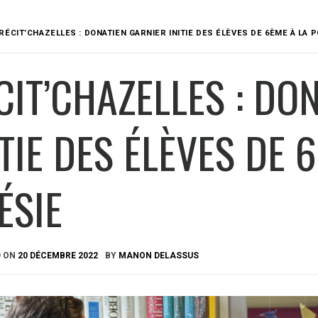
RÉCIT’CHAZELLES : DONATIEN GARNIER INITIE DES ÉLÈVES DE 6ÈME À LA 
CIT’CHAZELLES : DO
ITIE DES ÉLÈVES DE 
ÉSIE
D ON
20 DÉCEMBRE 2022
BY
MANON DELASSUS