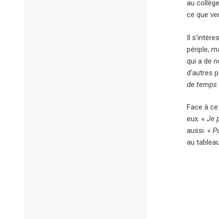
au collège
ce que veu
Il s’intér
périple, m
qui a de n
d’autres p
de temps 
Face à ce 
eux. «
Je 
aussi. «
P
au tablea