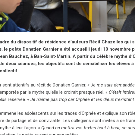
cadre du dispositif de résidence d’auteurs Récit’Chazelles qui
, le poète Donatien Garnier a été accueilli jeudi 10 novembre
ean Bauchez, à Ban-Saint-Martin. A partir du célèbre mythe d’Or
de deux séances, les objectifs sont de sensibiliser les élèves 
collectif.
 sont attentifs au récit de Donatien Garnier. «
Je me suis demandée s
emportée par le mythe qu’elle le croirait presque réel. «
C’était intér
plus réservée. «
Je n’aime pas trop car Orphée et les dieux n’existent
mmène les adolescents sur les traces d’Orphée et explique son rôle d
e de partage et de convivialité. Les collégiens sont invités à se tra
mythe à leur façon. «
Quand on mettra vos textes bout à bout, on aura 