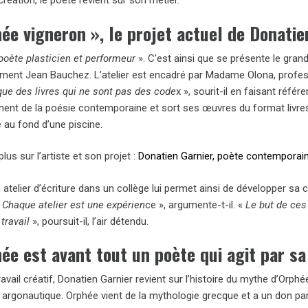
 création, le poète revient sur son métier.
hée vigneron
»
, le projet actuel de Donatie
poète plasticien et performeur
». C’est ainsi que se présente le gr
ement Jean Bauchez. L’atelier est encadré par Madame Olona, professeu
que des livres qui ne sont pas des code
x », sourit-il en faisant réfé
ment de la poésie contemporaine et sort ses œuvres du format livres
é au fond d’une piscine.
plus sur l’artiste et son projet :
Donatien Garnier, poète contemporai
atelier d’écriture dans un collège lui permet ainsi de développer sa c
«
Chaque atelier est une expérien
ce », argumente-t-il. «
Le but de ces
travail
», poursuit-il, l’air détendu.
ée est avant tout un poète qui agit par s
ravail créatif, Donatien Garnier revient sur l’histoire du mythe d’Orp
argonautique. Orphée vient de la mythologie grecque et a un don particu