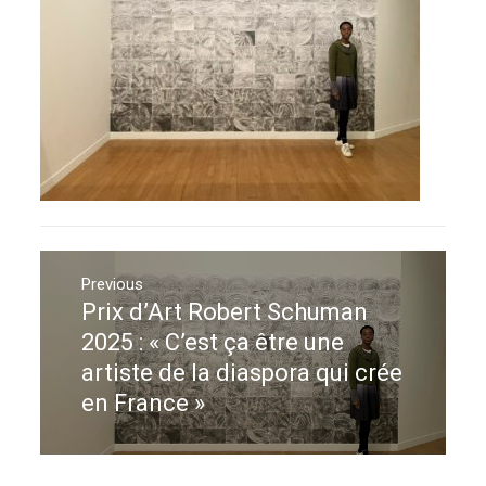
Navigation
de
Previous
Prix d’Art Robert Schuman
Previous
l’article
post:
2025 : « C’est ça être une
artiste de la diaspora qui crée
en France »