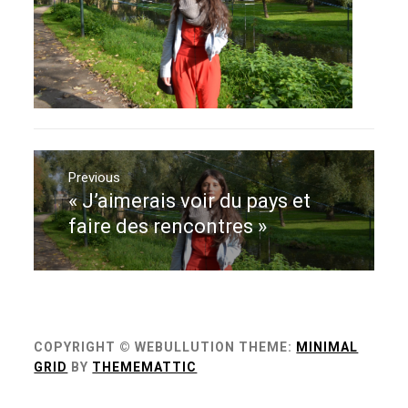
Navigation
de
Previous
« J’aimerais voir du pays et
Previous
l’article
post:
faire des rencontres »
COPYRIGHT © WEBULLUTION
THEME:
MINIMAL
GRID
BY
THEMEMATTIC