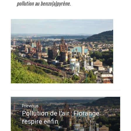
pollution au benzo(a)pyrène.
Navigation
de
Previous
Pollution de l’air : Florange
Previous
l’article
post:
respire enfin