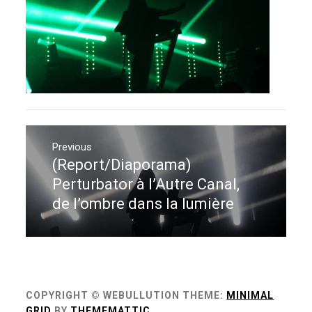
Navigation
de
Previous
(Report/Diaporama)
Previous
l’article
post:
Perturbator à l’Autre Canal,
de l’ombre dans la lumière
COPYRIGHT © WEBULLUTION
THEME:
MINIMAL
GRID
BY
THEMEMATTIC