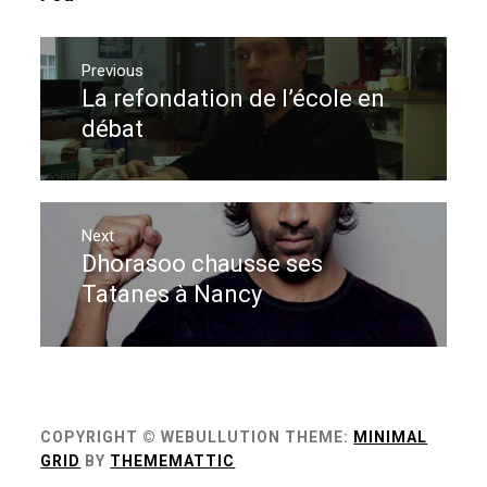
Navigation
de
Previous
La refondation de l’école en
Previous
l’article
post:
débat
Next
Dhorasoo chausse ses
Next
post:
Tatanes à Nancy
COPYRIGHT © WEBULLUTION
THEME:
MINIMAL
GRID
BY
THEMEMATTIC