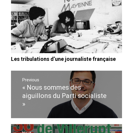
Les tribulations d’une journaliste française
Navigation
de
Previous
« Nous sommes des
Previous
l’article
post:
aiguillons du Parti socialiste
»