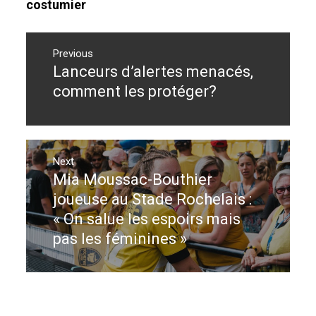
costumier
Navigation
de
Previous
Lanceurs d’alertes menacés,
Previous
l’article
post:
comment les protéger?
Next
Mia Moussac-Bouthier
Next
post:
joueuse au Stade Rochelais :
« On salue les espoirs mais
pas les féminines »