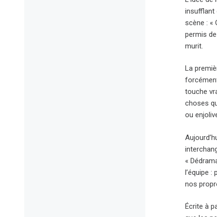
insufflan
scène : « 
permis de 
murit.
La premièr
forcément 
touche vra
choses qu’
ou enjoli
Aujourd’hu
interchan
« Dédramat
l’équipe :
nos propre
Écrite à p