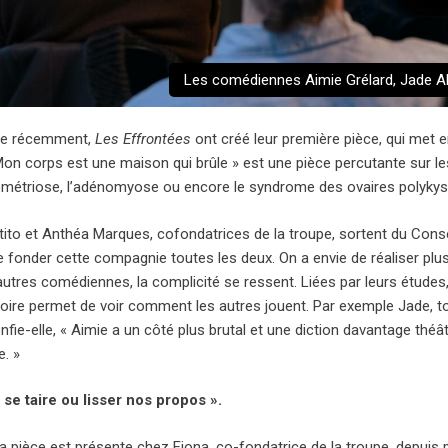
Les comédiennes Aimie Grélard, Jade All
ée récemment,
Les Effrontées
ont créé leur première pièce, qui met e
 Mon corps est une maison qui brûle » est une pièce percutante sur l
ométriose, l’adénomyose ou encore le syndrome des ovaires polykyst
ito et Anthéa Marques, cofondatrices de la troupe, sortent du Conser
e fonder cette compagnie toutes les deux. On a envie de réaliser plu
autres comédiennes, la complicité se ressent. Liées par leurs études
oire permet de voir comment les autres jouent. Par exemple Jade, tou
nfie-elle, « Aimie a un côté plus brutal et une diction davantage thé
e. »
 se taire ou lisser nos propos ».
la pièce est présente chez Fiona, co-fondatrice de la troupe, depuis