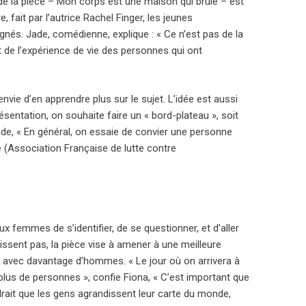
 de la pièce – Mon corps est une maison qui brûle – est
, fait par l’autrice Rachel Finger, les jeunes
nés. Jade, comédienne, explique : « Ce n’est pas de la
et de l’expérience de vie des personnes qui ont
ie d’en apprendre plus sur le sujet. L’idée est aussi
sentation, on souhaite faire un « bord-plateau », soit
Jade, « En général, on essaie de convier une personne
 (Association Française de lutte contre
x femmes de s’identifier, de se questionner, et d’aller
bissent pas, la pièce vise à amener à une meilleure
c avec davantage d’hommes. « Le jour où on arrivera à
lus de personnes », confie Fiona, « C’est important que
udrait que les gens agrandissent leur carte du monde,