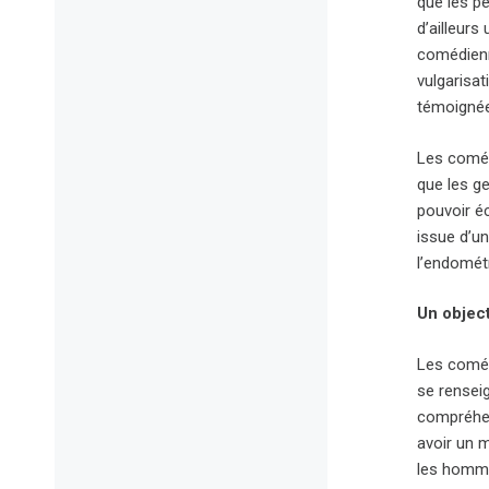
que les p
d’ailleurs
comédienn
vulgarisat
témoigné
Les comédi
que les ge
pouvoir éc
issue d’u
l’endométr
Un object
Les comédi
se renseig
compréhen
avoir un 
les hommes