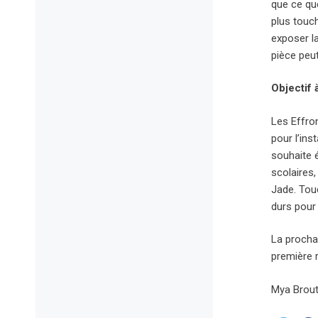
que ce que
plus touc
exposer l
pièce peut
Objectif 
Les Effron
pour l’ins
souhaite é
scolaires
Jade. Touc
durs pour 
La prochai
première r
Mya Brou