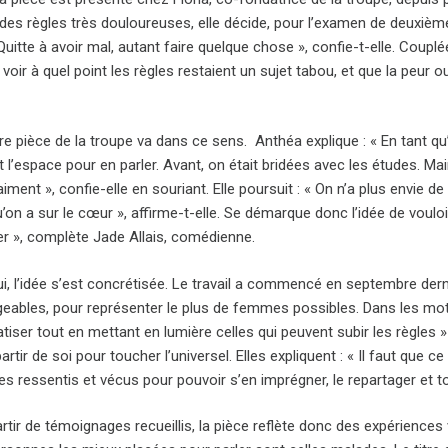
t des règles très douloureuses, elle décide, pour l’examen de deuxiè
Quitte à avoir mal, autant faire quelque chose », confie-t-elle. Couplé
voir à quel point les règles restaient un sujet tabou, et que la peur o
e pièce de la troupe va dans ce sens. Anthéa explique : « En tant qu’ar
l’espace pour en parler. Avant, on était bridées avec les études. Ma
iment », confie-elle en souriant. Elle poursuit : « On n’a plus envie 
on a sur le cœur », affirme-t-elle. Se démarque donc l’idée de vouloi
ver », complète Jade Allais, comédienne.
i, l’idée s’est concrétisée. Le travail a commencé en septembre dern
geables, pour représenter le plus de femmes possibles. Dans les mots
iser tout en mettant en lumière celles qui peuvent subir les règles »
 partir de soi pour toucher l’universel. Elles expliquent : « Il faut qu
s ressentis et vécus pour pouvoir s’en imprégner, le repartager et t
artir de témoignages recueillis, la pièce reflète donc des expérience