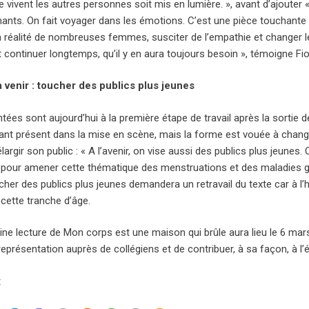
 vivent les autres personnes soit mis en lumière. », avant d’ajouter
hants. On fait voyager dans les émotions. C’est une pièce touchante
a réalité de nombreuses femmes, susciter de l’empathie et changer l
 continuer longtemps, qu’il y en aura toujours besoin », témoigne Fi
à venir : toucher des publics plus jeunes
tées sont aujourd’hui à la première étape de travail après la sortie d
tant présent dans la mise en scène, mais la forme est vouée à change
largir son public : « A l’avenir, on vise aussi des publics plus jeune
, pour amener cette thématique des menstruations et des maladies g
her des publics plus jeunes demandera un retravail du texte car à l’
cette tranche d’âge.
ne lecture de Mon corps est une maison qui brûle aura lieu le 6 mars
eprésentation auprès de collégiens et de contribuer, à sa façon, à l
t