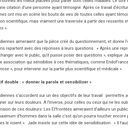
ersonnes les mieux placées pour parler sont celles malades. Le titre
 une citation d’une personne ayant témoigné. Après ce travail d’écriture
es ont mis en scène les bouts de vies de toutes celles ayant témoig
ion scientifique, mais vraiment une traversée à partir des ressentis 
es ».
ennes aimeraient que la pièce créé du questionnement, et donne l’env
ns repartent avec des réponses à leurs questions : « Après une repré
hanger avec le public, qu’il puisse poser des questions », explique 
ne association qui sensibilise à ces thématiques, comme EndoFrance
iose », pour intervenir sur la partie plus scientifique et médicale ».
if double : « donner la parole et sensibiliser »
ennes s’accordent sur un des objectifs de leur travail : permettre au
ner sur leurs douleurs. A l’inverse, pour celles ou ceux qui ne les su
sion de ces douleurs. Les Effrontées aimeraient d’ailleurs un publi
maximum d’hommes dans la salle c’est qu’on pourra toucher encore p
 le voient ». Jade insiste sur cette idée de sensibilisation : « Il fa