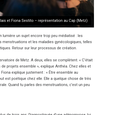
ais et Fiona Sestito – représentation au Cap (Metz)
n lumière un sujet encore trop peu médiatisé : les
es menstruations et les maladies gynécologiques, telles
iques. Retour sur leur processus de création.
vatoire de Metz. A deux, elles se complètent. « C’était
s de projets ensemble », explique Anthéa. Chez elles et
, Fiona explique justement : « Être ensemble au
t est poétique chez elle. Elle a quelque chose de très
âtrale. Quand tu parles des menstruations, c’est un peu
 plus de trois ans. Diagnostiquée d’une adénomyose, lui