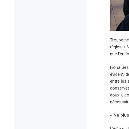
Troupe n
règles. «
que l’end
Fiona Sest
évident, d
entre les 
conservat
doux », co
nécessair
« Ne plus
L’idée de 