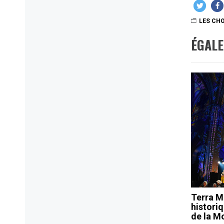
LES CHO
ÉGAL
Terra M
histori
de la M