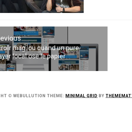
ation
revious
le
roir mag, ou quand un pure-
evious
ayer local ose le papier
st:
GHT © WEBULLUTION
THEME:
MINIMAL GRID
BY
THEMEMAT